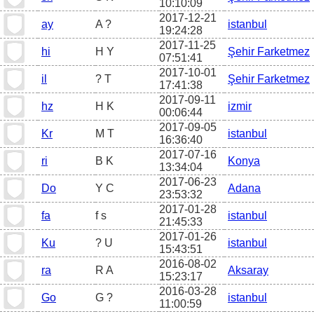
10:10:09
2017-12-21
ay
A ?
istanbul
19:24:28
2017-11-25
hi
H Y
Şehir Farketmez
07:51:41
2017-10-01
il
? T
Şehir Farketmez
17:41:38
2017-09-11
hz
H K
izmir
00:06:44
2017-09-05
Kr
M T
istanbul
16:36:40
2017-07-16
ri
B K
Konya
13:34:04
2017-06-23
Do
Y C
Adana
23:53:32
2017-01-28
fa
f s
istanbul
21:45:33
2017-01-26
Ku
? U
istanbul
15:43:51
2016-08-02
ra
R A
Aksaray
15:23:17
2016-03-28
Go
G ?
istanbul
11:00:59