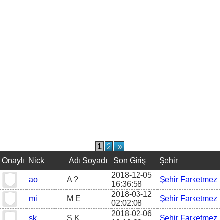
1
2
»
Onaylı
Nick
Adı Soyadı
Son Giriş
Şehir
2018-12-05
ao
A ?
Şehir Farketmez
16:36:58
2018-03-12
mi
M E
Şehir Farketmez
02:02:08
2018-02-06
sk
S K
Şehir Farketmez