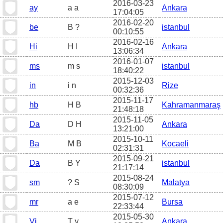
2016-03-23
ay
a a
Ankara
17:04:05
2016-02-20
be
B ?
istanbul
00:10:55
2016-02-16
Hi
H I
Ankara
13:06:34
2016-01-07
ms
m s
istanbul
18:40:22
2015-12-03
in
i n
Rize
00:32:36
2015-11-17
hb
H B
Kahramanmaraş
21:48:18
2015-11-05
Da
D H
Ankara
13:21:00
2015-10-11
Ba
M B
Kocaeli
02:31:31
2015-09-21
Da
B Y
istanbul
21:17:14
2015-08-24
sm
? S
Malatya
08:30:09
2015-07-12
mr
a e
Bursa
22:33:44
2015-05-30
Vi
T y
Ankara