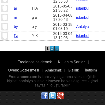
12:35:58
2015-05-03
ar
H A
istanbul
21:36:22
2015-04-08
ni
g u
istanbul
17:20:43
2015-03-18
by
a y
Antalya
01:03:19
2015-03-04
Fa
Y K
istanbul
13:12:08
1
2
»
Freelance ne demek
|
Kullanım Şartları
|
Üyelik Sözleşmesi
|
Amacımız
|
Gizlilik
|
İletişim
Freelance
m.com iş ilanı veya iş arama sitesi değildir,
kişisel portfolyo sitesidir. İsteyen herkes özgürce kişisel
sayfasını oluşturabilir.