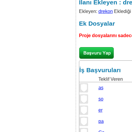
İlanı Ekleyen : dr
Ekleyen:
drekon
Eklediği 
Ek Dosyalar
Proje dosyalarını sadece
İş Başvuruları
Teklif Veren
Teklif Ver
as
so
er
pa