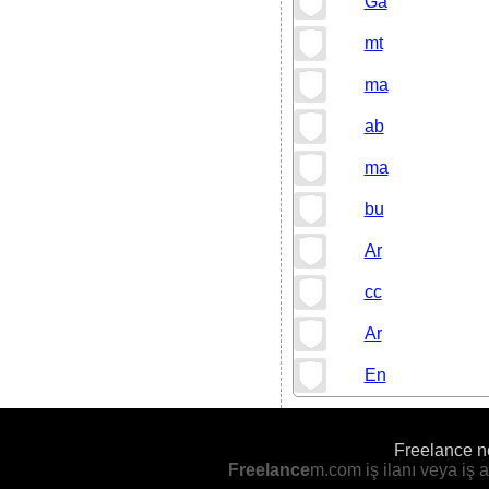
Ga
mt
ma
ab
ma
bu
Ar
cc
Ar
En
Freelance 
Freelance
m.com iş ilanı veya iş ar