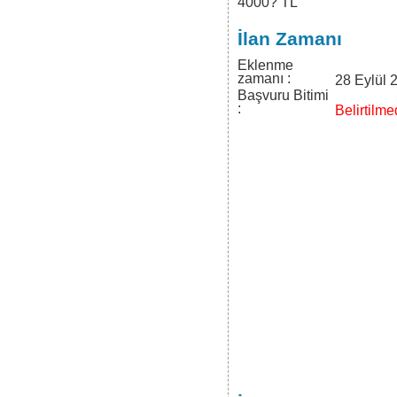
4000? TL
İlan Zamanı
Eklenme
zamanı :
28 Eylül 
Başvuru Bitimi
:
Belirtilmed