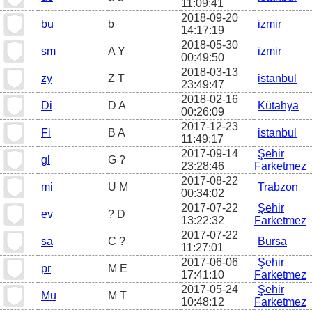
11:09:41
2018-09-20
bu
b
izmir
14:17:19
2018-05-30
sm
A Y
izmir
00:49:50
2018-03-13
zy
Z T
istanbul
23:49:47
2018-02-16
Di
D A
Kütahya
00:26:09
2017-12-23
Fi
B A
istanbul
11:49:17
2017-09-14
Şehir
gl
G ?
23:28:46
Farketmez
2017-08-22
mi
U M
Trabzon
00:34:02
2017-07-22
Şehir
ev
? D
13:22:32
Farketmez
2017-07-22
sa
C ?
Bursa
11:27:01
2017-06-06
Şehir
pr
M E
17:41:10
Farketmez
2017-05-24
Şehir
Mu
M T
10:48:12
Farketmez