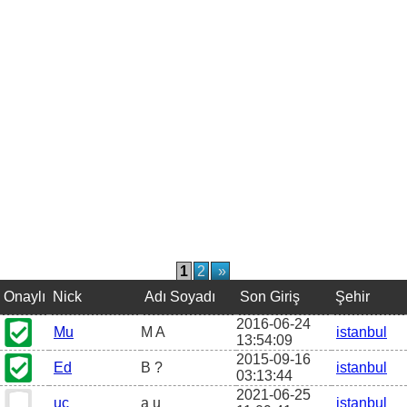
1
2
»
Onaylı
Nick
Adı Soyadı
Son Giriş
Şehir
2016-06-24
Mu
M A
istanbul
13:54:09
2015-09-16
Ed
B ?
istanbul
03:13:44
2021-06-25
uc
a u
istanbul