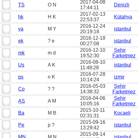
2017-04-08
TS
O N
Denizli
17:44:11
2017-02-13
hk
H K
Kütahya
22:53:37
2016-12-24
ya
M Y
istanbul
20:19:18
2016-12-18
ek
? e
istanbul
00:27:08
2016-12-10
Şehir
mk
m d
19:52:30
Farketmez
2016-08-10
Us
A K
istanbul
11:48:28
2016-07-28
ps
n K
izmir
10:14:24
2016-05-03
Şehir
Co
? ?
14:38:32
Farketmez
2016-04-06
Şehir
AS
A M
10:05:16
Farketmez
2015-10-11
Ba
M B
Kocaeli
02:31:31
2015-09-16
Pe
p ?
istanbul
13:29:42
2015-09-14
MN
M N
istanbul