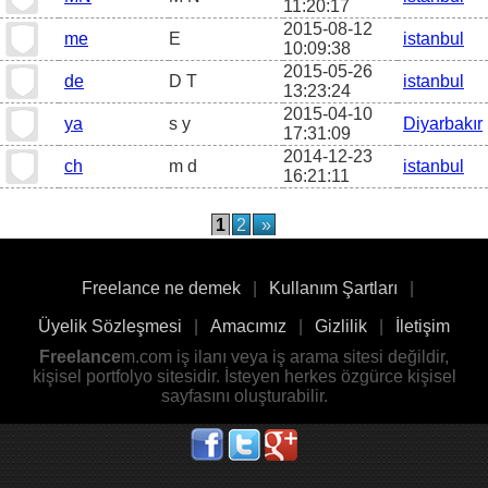
11:20:17
2015-08-12
me
E
istanbul
10:09:38
2015-05-26
de
D T
istanbul
13:23:24
2015-04-10
ya
s y
Diyarbakır
17:31:09
2014-12-23
ch
m d
istanbul
16:21:11
1
2
»
Freelance ne demek
|
Kullanım Şartları
|
Üyelik Sözleşmesi
|
Amacımız
|
Gizlilik
|
İletişim
Freelance
m.com iş ilanı veya iş arama sitesi değildir,
kişisel portfolyo sitesidir. İsteyen herkes özgürce kişisel
sayfasını oluşturabilir.