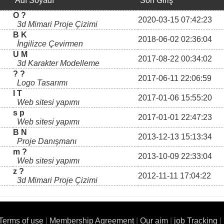
Adı Soyadı
Son Giriş
O ?
2020-03-15 07:42:23
3d Mimari Proje Çizimi
B K
2018-06-02 02:36:04
İngilizce Çevirmen
U M
2017-08-22 00:34:02
3d Karakter Modelleme
? ?
2017-06-11 22:06:59
Logo Tasarımı
I T
2017-01-06 15:55:20
Web sitesi yapımı
s p
2017-01-01 22:47:23
Web sitesi yapımı
B N
2013-12-13 15:13:34
Proje Danışmanı
m ?
2013-10-09 22:33:04
Web sitesi yapımı
z ?
2012-11-11 17:04:22
3d Mimari Proje Çizimi
Terms of use
|
Membership Agreement
|
Our aim
|
job Tracking
|