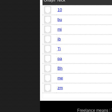
Onaylı
Nick
10
bu
mi
ib
Ti
pa
Bh
me
zm
Freelance means
|