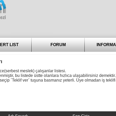
ERT LIST
FORUM
INFORMA
ı
(serbest meslek) çalışanlar listesi.
nmiştir, bu listede üstte olanlara hızlıca ulaşabilirsiniz demektir
eçip `Teklif ver` tuşuna basmanız yeterli. Üye olmadan iş teklifi 