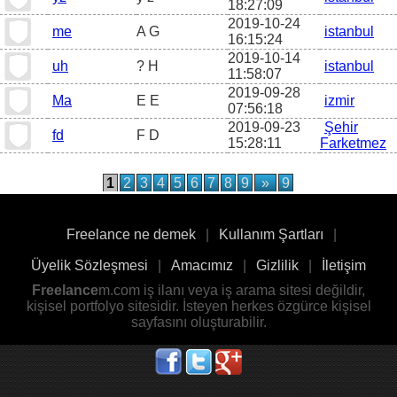
18:27:09
2019-10-24
me
A G
istanbul
16:15:24
2019-10-14
uh
? H
istanbul
11:58:07
2019-09-28
Ma
E E
izmir
07:56:18
2019-09-23
Şehir
fd
F D
15:28:11
Farketmez
1
2
3
4
5
6
7
8
9
»
9
Freelance ne demek
|
Kullanım Şartları
|
Üyelik Sözleşmesi
|
Amacımız
|
Gizlilik
|
İletişim
Freelance
m.com iş ilanı veya iş arama sitesi değildir,
kişisel portfolyo sitesidir. İsteyen herkes özgürce kişisel
sayfasını oluşturabilir.