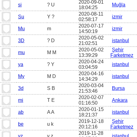
2020-09-01
si
? U
Muğla
18:04:25
2020-08-11
Su
Y ?
izmir
02:58:17
2020-07-17
Mu
m
izmir
14:50:19
2020-05-02
3D
? D
istanbul
21:02:51
2020-05-02
Şehir
mu
M M
13:39:29
Farketmez
2020-04-24
ya
? Y
istanbul
03:04:59
2020-04-16
My
M D
istanbul
14:34:29
2020-03-04
3d
S B
Bursa
21:53:46
2020-02-07
mi
T E
Ankara
01:16:50
2020-01-15
ab
A A
istanbul
18:21:37
2019-12-18
Şehir
be
u k
20:12:16
Farketmez
2019-11-28
yz
y z
istanbul