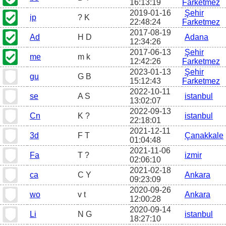
16:13:19
Farketmez
2019-01-16
Şehir
ip
? K
22:48:24
Farketmez
2017-08-19
Ad
H D
Adana
12:34:26
2017-06-13
Şehir
me
m k
12:42:26
Farketmez
2023-01-13
Şehir
gu
G B
15:12:43
Farketmez
2022-10-11
se
A S
istanbul
13:02:07
2022-09-13
Cn
K ?
istanbul
22:18:01
2021-12-11
3d
F T
Çanakkale
01:04:48
2021-11-06
Fa
T ?
izmir
02:06:10
2021-02-18
ca
C Y
Ankara
09:23:09
2020-09-26
wo
v t
Ankara
12:00:28
2020-09-14
Li
N G
istanbul
18:27:10