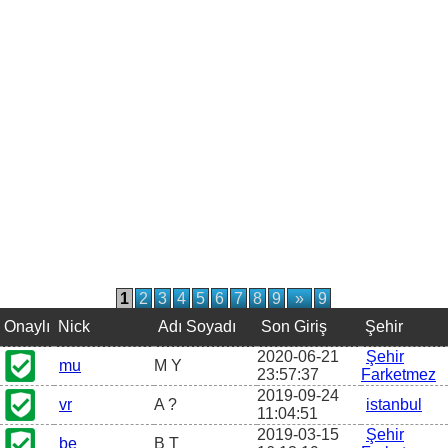
1
2
3
4
5
6
7
8
9
»
9
Onaylı
Nick
Adı Soyadı
Son Giriş
Şehir
2020-06-21
Şehir
mu
M Y
23:57:37
Farketmez
2019-09-24
vr
A ?
istanbul
11:04:51
2019-03-15
Şehir
be
B T