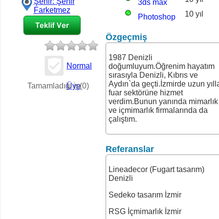
Şehir: Şehir
3ds max
Farketmez
10 yıl
Photoshop
Özgeçmiş
1987 Denizli
Normal
doğumluyum.Öğrenim hayatım
sırasıyla Denizli, Kıbrıs ve
İş Teklifi
Aydın`da geçti.İzmirde uzun yıll
Tamamladığı iş(0)
Üye
fuar sektörüne hizmet
verdim.Bunun yanında mimarlık
ve içmimarlık firmalarında da
çalıştım.
Referanslar
Lineadecor (Fugart tasarım)
Denizli
Sedeko tasarım İzmir
RSG İçmimarlık İzmir