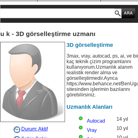
MESLEK GRUPLARI
u k - 3D görselleştirme uzmanı
3D görselleştirme
3max, vray, autocad, ps, ai, ve bi
kaç teknik çizim programlarını
kullanıyorum.Uzmanlık alanım
realistik render alma ve
görselleştirmedir.Ayrıca
https://www.behance.net/BenUg
sitesinden işlerimin bazılarını
görebilirsiniz.
Uzmanlık Alanları
14 yıl
Autocad
10 yıl
Durum: Aktif
Vray
10 yıl