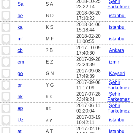
2018-10-25
Şehir
Sa
S A
23:22:14
Farketmez
2018-06-20
be
B D
istanbul
17:10:22
2018-04-06
ka
K S
istanbul
15:18:44
2018-02-20
mf
M F
istanbul
11:00:55
2017-10-09
cb
? B
Ankara
17:40:30
2017-09-28
em
E Z
izmir
23:24:39
2017-09-08
go
G N
Kayseri
17:49:39
2017-09-08
Şehir
pr
Y G
11:17:09
Farketmez
2017-07-28
Şehir
hk
h k
23:49:21
Farketmez
2017-06-11
Şehir
ap
s t
02:20:04
Farketmez
2017-03-19
Uz
a y
istanbul
10:42:11
2017-02-16
at
A T
istanbul