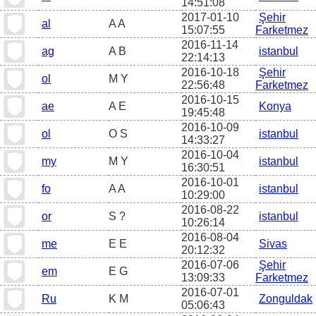
14:51:08
2017-01-10
Şehir
al
A A
15:07:55
Farketmez
2016-11-14
ag
A B
istanbul
22:14:13
2016-10-18
Şehir
ol
M Y
22:56:48
Farketmez
2016-10-15
ae
A E
Konya
19:45:48
2016-10-09
ol
O S
istanbul
14:33:27
2016-10-04
my
M Y
istanbul
16:30:51
2016-10-01
fo
A A
istanbul
10:29:00
2016-08-22
or
S ?
istanbul
10:26:14
2016-08-04
me
E E
Sivas
20:12:32
2016-07-06
Şehir
em
E G
13:09:33
Farketmez
2016-07-01
Ru
K M
Zonguldak
05:06:43