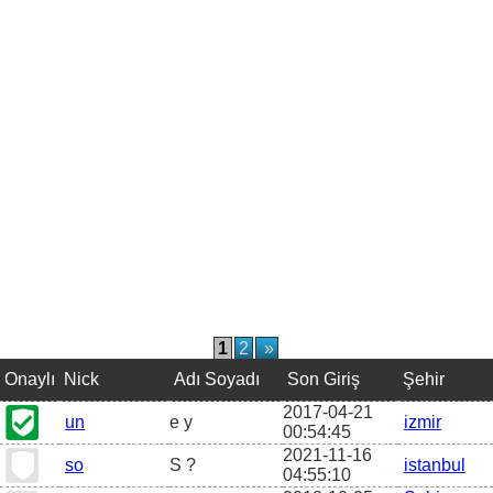
1
2
»
Onaylı
Nick
Adı Soyadı
Son Giriş
Şehir
2017-04-21
un
e y
izmir
00:54:45
2021-11-16
so
S ?
istanbul
04:55:10