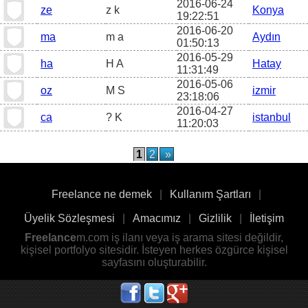
2016-06-24
ze
z k
Konya
19:22:51
2016-06-20
ma
m a
Aydın
01:50:13
2016-05-29
ha
H A
Hatay
11:31:49
2016-05-06
oz
M S
izmir
23:18:06
2016-04-27
ca
? K
istanbul
11:20:03
1
2
»
Freelance ne demek
|
Kullanım Şartları
|
Üyelik Sözleşmesi
|
Amacımız
|
Gizlilik
|
İletişim
Freelance
m.com iş ilanı veya iş arama sitesi değildir,
kişisel portfolyo sitesidir. İsteyen herkes özgürce kişisel
sayfasını oluşturabilir.