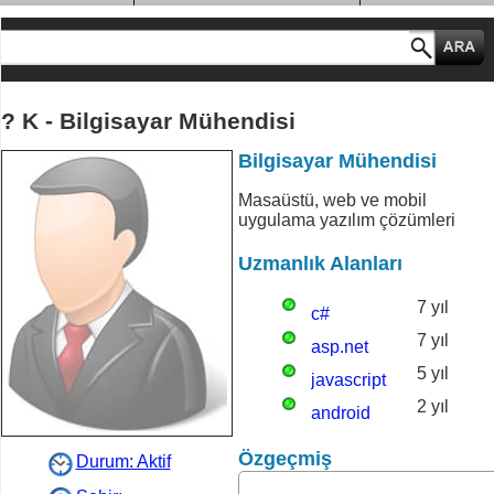
MESLEK GRUPLARI
? K - Bilgisayar Mühendisi
Bilgisayar Mühendisi
Masaüstü, web ve mobil
uygulama yazılım çözümleri
Uzmanlık Alanları
7 yıl
c#
7 yıl
asp.net
5 yıl
javascript
2 yıl
android
Özgeçmiş
Durum: Aktif