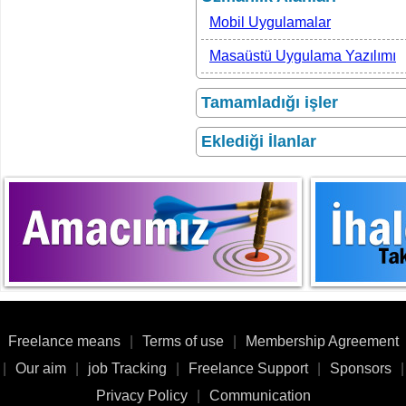
Mobil Uygulamalar
Masaüstü Uygulama Yazılımı
Tamamladığı işler
Eklediği İlanlar
Freelance means
|
Terms of use
|
Membership Agreement
|
Our aim
|
job Tracking
|
Freelance Support
|
Sponsors
|
Privacy Policy
|
Communication