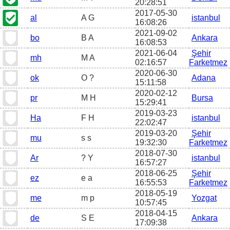
20:28:51
2017-05-30
al
A G
istanbul
16:08:26
2021-09-02
bo
B A
Ankara
16:08:53
2021-06-04
Şehir
mh
M A
02:16:57
Farketmez
2020-06-30
ok
O ?
Adana
15:11:58
2020-02-12
pr
M H
Bursa
15:29:41
2019-03-23
Ha
F H
istanbul
22:02:47
2019-03-20
Şehir
mu
s s
19:32:30
Farketmez
2018-07-30
Ar
? Y
istanbul
16:57:27
2018-06-25
Şehir
ez
e a
16:55:53
Farketmez
2018-05-19
me
m p
Yozgat
10:57:45
2018-04-15
de
S E
Ankara
17:09:38