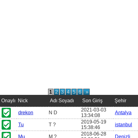
1
2
3
4
5
6
»
Onaylı
Nick
Adı Soyadı
Son Giriş
Şehir
2021-03-03
drekon
N D
Antalya
13:34:08
2019-05-19
Tu
T ?
istanbul
15:38:46
2018-06-28
Mu
M ?
Denizli