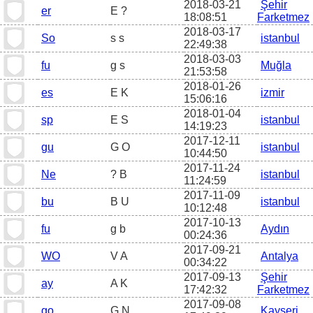
2018-03-21
Şehir
er
E ?
18:08:51
Farketmez
2018-03-17
So
s s
istanbul
22:49:38
2018-03-03
fu
g s
Muğla
21:53:58
2018-01-26
es
E K
izmir
15:06:16
2018-01-04
sp
E S
istanbul
14:19:23
2017-12-11
gu
G O
istanbul
10:44:50
2017-11-24
Ne
? B
istanbul
11:24:59
2017-11-09
bu
B U
istanbul
10:12:48
2017-10-13
fu
g b
Aydın
00:24:36
2017-09-21
WO
V A
Antalya
00:34:22
2017-09-13
Şehir
ay
A K
17:42:32
Farketmez
2017-09-08
go
G N
Kayseri