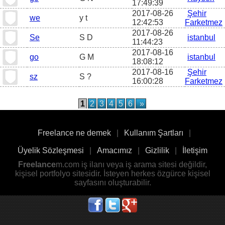
17:49:39
2017-08-26
Şehir
we
y t
12:42:53
Farketmez
2017-08-26
Se
S D
istanbul
11:44:23
2017-08-16
go
G M
istanbul
18:08:12
2017-08-16
Şehir
sz
S ?
16:00:28
Farketmez
1
2
3
4
5
6
»
Freelance ne demek
|
Kullanım Şartları
|
Üyelik Sözleşmesi
|
Amacımız
|
Gizlilik
|
İletişim
Freelance
m.com iş ilanı veya iş arama sitesi değildir,
kişisel portfolyo sitesidir. İsteyen herkes özgürce kişisel
sayfasını oluşturabilir.