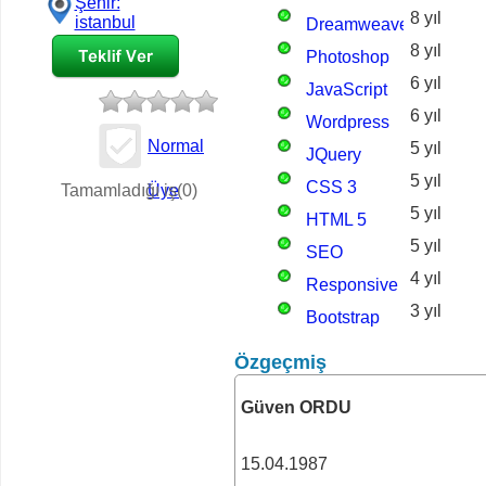
Şehir:
8 yıl
istanbul
Dreamweaver
8 yıl
Photoshop
6 yıl
JavaScript
6 yıl
Wordpress
Normal
5 yıl
JQuery
İş Teklifi
5 yıl
CSS 3
Tamamladığı iş(0)
Üye
5 yıl
HTML 5
5 yıl
SEO
4 yıl
Responsive
3 yıl
Design
Bootstrap
Özgeçmiş
Güven ORDU
15.04.1987