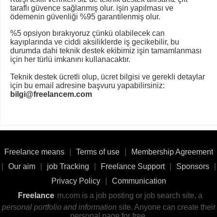
taraflı güvence sağlanmış olur. işin yapılması ve
ödemenin güvenliği %95 garantilenmiş olur.
%5 opsiyon bırakıyoruz çünkü olabilecek can
kayıplarında ve ciddi aksiliklerde iş gecikebilir, bu
durumda dahi teknik destek ekibimiz işin tamamlanması
için her türlü imkanını kullanacaktır.
Teknik destek ücretli olup, ücret bilgisi ve gerekli detaylar
için bu email adresine başvuru yapabilirsiniz:
bilgi@freelancem.com
Freelance means
|
Terms of use
|
Membership Agreement
|
Our aim
|
job Tracking
|
Freelance Support
|
Sponsors
|
Privacy Policy
|
Communication
Freelance
m.com is a job posting or job search site, a
personal portfolio and information
site. Anyone can create their
personal page for free.