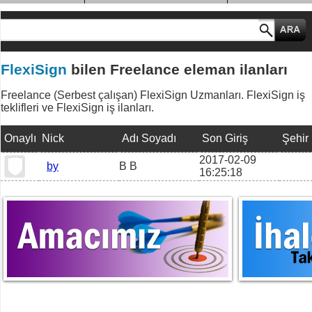
MESLEK GRUPLARI
FlexiSign
bilen Freelance eleman ilanları
Freelance (Serbest çalışan) FlexiSign Uzmanları. FlexiSign iş
teklifleri ve FlexiSign iş ilanları.
Onaylı
Nick
Adı Soyadı
Son Giriş
Şehir
2017-02-09
by
B B
16:25:18