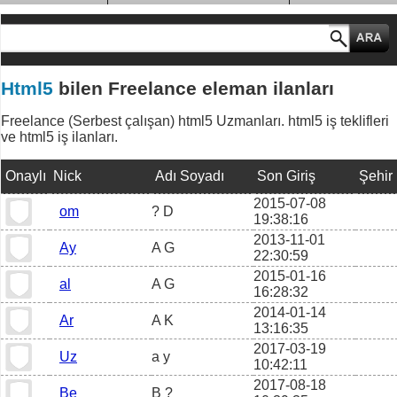
MESLEK GRUPLARI
Html5
bilen Freelance eleman ilanları
Freelance (Serbest çalışan) html5 Uzmanları. html5 iş teklifleri
ve html5 iş ilanları.
Onaylı
Nick
Adı Soyadı
Son Giriş
Şehir
2015-07-08
om
? D
19:38:16
2013-11-01
Ay
A G
22:30:59
2015-01-16
al
A G
16:28:32
2014-01-14
Ar
A K
13:16:35
2017-03-19
Uz
a y
10:42:11
2017-08-18
Be
B ?