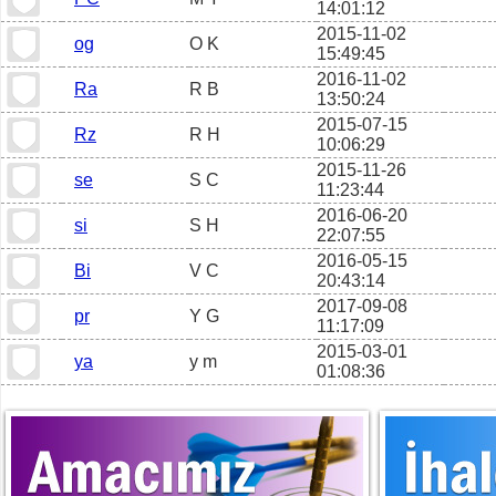
14:01:12
2015-11-02
og
O K
15:49:45
2016-11-02
Ra
R B
13:50:24
2015-07-15
Rz
R H
10:06:29
2015-11-26
se
S C
11:23:44
2016-06-20
si
S H
22:07:55
2016-05-15
Bi
V C
20:43:14
2017-09-08
pr
Y G
11:17:09
2015-03-01
ya
y m
01:08:36