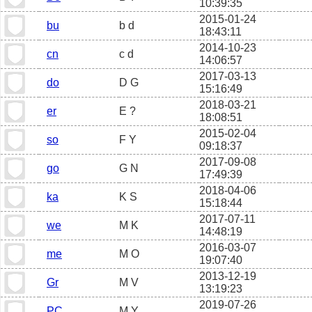
10:39:35
2015-01-24
bu
b d
18:43:11
2014-10-23
cn
c d
14:06:57
2017-03-13
do
D G
15:16:49
2018-03-21
er
E ?
18:08:51
2015-02-04
so
F Y
09:18:37
2017-09-08
go
G N
17:49:39
2018-04-06
ka
K S
15:18:44
2017-07-11
we
M K
14:48:19
2016-03-07
me
M O
19:07:40
2013-12-19
Gr
M V
13:19:23
2019-07-26
PC
M Y