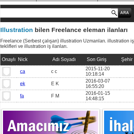
MESLEK GRUPLARI
Illustration
bilen Freelance eleman ilanları
Freelance (Serbest çalışan) illustration Uzmanları. illustration iş
teklifleri ve illustration iş ilanları.
Onaylı
Nick
Adı Soyadı
Son Giriş
Şehir
2015-11-20
ca
c c
10:18:14
2016-03-07
ek
E K
16:55:20
2016-01-15
fa
F M
14:48:15