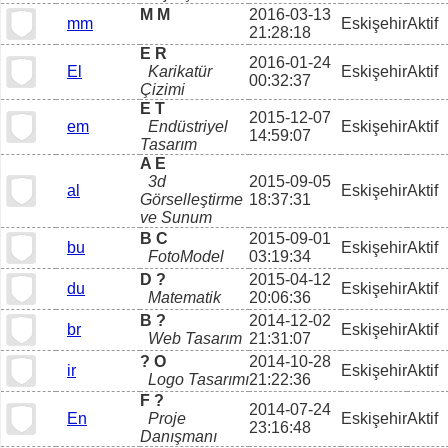
M M
2016-03-13
mm
Eskişehir
Aktif
21:28:18
E R
2016-01-24
El
Karikatür
Eskişehir
Aktif
00:32:37
Çizimi
E T
2015-12-07
em
Endüstriyel
Eskişehir
Aktif
14:59:07
Tasarım
A E
3d
2015-09-05
al
Eskişehir
Aktif
Görselleştirme
18:37:31
ve Sunum
B C
2015-09-01
bu
Eskişehir
Aktif
FotoModel
03:19:34
D ?
2015-04-12
du
Eskişehir
Aktif
Matematik
20:06:36
B ?
2014-12-02
br
Eskişehir
Aktif
Web Tasarım
21:31:07
? O
2014-10-28
ir
Eskişehir
Aktif
Logo Tasarımı
21:22:36
F ?
2014-07-24
En
Proje
Eskişehir
Aktif
23:16:48
Danışmanı