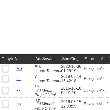
Onaylı
Nick
Adı Soyadı
Son Giriş
Şehir
Aktif
M k
2020-10-30
Me
Eskişehir
Aktif
Logo Tasarımı
01:25:19
? T
2018-03-14
se
Eskişehir
Aktif
Logo Tasarımı
15:42:18
z k
2016-10-18
zk
3d Mimari
Eskişehir
Aktif
09:01:10
Proje Çizimi
h y
2016-08-15
ha
3d Mimari
Eskişehir
Aktif
12:30:55
Proje Çizimi