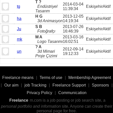
T ?
2014-03-04
tg
Endüstriyel
Eskişehir
Aktif
11:39:34
Tasarım
H G
2013-12-05
ha
Eskişehir
Aktif
3d Animasyon
14:19:34
S B
2013-07-26
Ju
Eskişehir
Aktif
Fotoğrafçı
16:46:39
M A
2013-03-16
mk
Eskişehir
Aktif
Logo Tasarımı
16:02:51
? A
2012-09-14
un
3d Mimari
Eskişehir
Aktif
19:12:33
Proje Çizimi
Freelance means
|
Terms of use
|
Membership Agreement
|
Our aim
|
job Tracking
|
Freelance Support
|
Sponsors
|
Privacy Policy
|
Communication
Freelance
m.com is a job posting or job search site, a
personal portfolio and information
site. Anyone can create their
personal page for free.