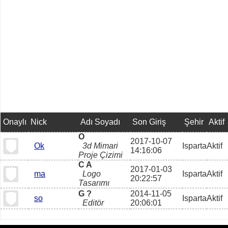
Onaylı
Nick
Adı Soyadı
Son Giriş
Şehir
Aktif
O
2017-10-07
Ok
3d Mimari
Isparta
Aktif
14:16:06
Proje Çizimi
C A
2017-01-03
ma
Logo
Isparta
Aktif
20:22:57
Tasarımı
G ?
2014-11-05
so
Isparta
Aktif
Editör
20:06:01