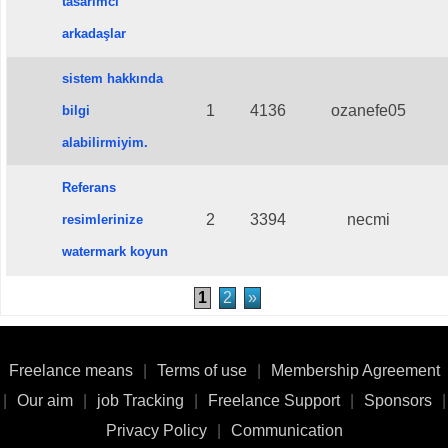
tasarımcı
arkadaşlar
sistem hakkında
1
4136
ozanefe05
bilgi
alabilirmiyim.
Referans
2
3394
necmi
resimlerinize
watermark koyun
1
2
»
Freelance means
|
Terms of use
|
Membership Agreement
|
Our aim
|
job Tracking
|
Freelance Support
|
Sponsors
|
Privacy Policy
|
Communication