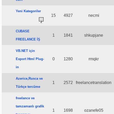
Yeni Kategoriler
15
4927
necmi
2
CUBASE
1
1841
shkupjane
FREELANCE İŞ
VB.NET için
0
1280
rmqkr
Export Html Plug-
in
Azerice,Rusca ve
1
2572
freelancetranslation
Türkçe tercüme
freelance ve
tamzamanlı grafik
1
1698
ozanefe05