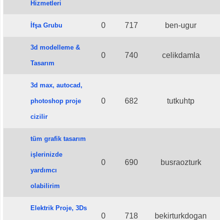
Hizmetleri
0
717
ben-ugur
İfşa Grubu
3d modelleme &
0
740
celikdamla
Tasarım
3d max, autocad,
0
682
tutkuhtp
photoshop proje
cizilir
tüm grafik tasarım
işlerinizde
0
690
busraozturk
yardımcı
olabilirim
Elektrik Proje, 3Ds
0
718
bekirturkdogan