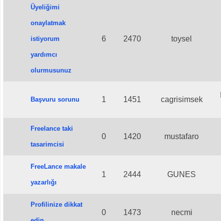
Üyeliğimi
onaylatmak
6
2470
toysel
istiyorum
yardımcı
olurmusunuz
1
1451
cagrisimsek
Başvuru sorunu
Freelance taki
0
1420
mustafaro
tasarimcisi
FreeLance makale
1
2444
GUNES
yazarlığı
Profilinize dikkat
0
1473
necmi
edin