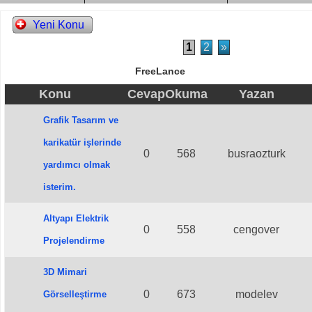
Yeni Konu
1
2
»
FreeLance
Konu
Cevap
Okuma
Yazan
Grafik Tasarım ve
karikatür işlerinde
0
568
busraozturk
yardımcı olmak
isterim.
Altyapı Elektrik
0
558
cengover
Projelendirme
3D Mimari
0
673
modelev
Görselleştirme