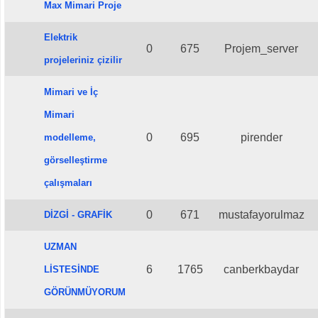
Max Mimari Proje
Elektrik
0
675
Projem_server
projeleriniz çizilir
Mimari ve İç
Mimari
0
695
pirender
modelleme,
görselleştirme
çalışmaları
0
671
mustafayorulmaz
DİZGİ - GRAFİK
UZMAN
6
1765
canberkbaydar
LİSTESİNDE
GÖRÜNMÜYORUM