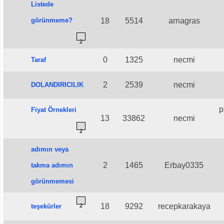
Listede
görünmeme?
18
5514
arnagras
2
0
1325
necmi
Taraf
2
2539
necmi
DOLANDIRICILIK
p
Fiyat Örnekleri
13
33862
necmi
2
adımın veya
2
1465
Erbay0335
takma adımın
görünmemesi
18
9292
recepkarakaya
teşekürler
2