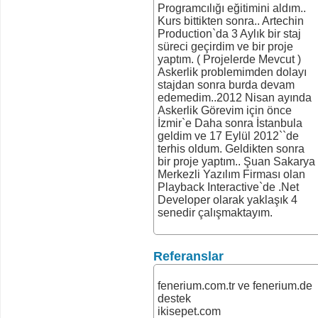
Programcılığı eğitimini aldım..
Kurs bittikten sonra.. Artechin
Production`da 3 Aylık bir staj
süreci geçirdim ve bir proje
yaptım. ( Projelerde Mevcut )
Askerlik problemimden dolayı
stajdan sonra burda devam
edemedim..2012 Nisan ayında
Askerlik Görevim için önce
İzmir`e Daha sonra İstanbula
geldim ve 17 Eylül 2012``de
terhis oldum. Geldikten sonra
bir proje yaptım.. Şuan Sakarya
Merkezli Yazılım Firması olan
Playback Interactive`de .Net
Developer olarak yaklaşık 4
senedir çalışmaktayım.
Referanslar
fenerium.com.tr ve fenerium.de
destek
ikisepet.com