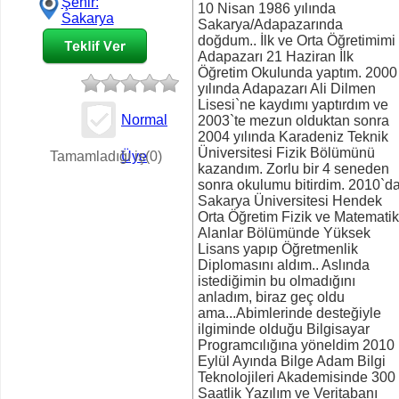
Şehir:
10 Nisan 1986 yılında
Sakarya
Sakarya/Adapazarında
doğdum.. İlk ve Orta Öğretimimi
Adapazarı 21 Haziran İlk
Öğretim Okulunda yaptım. 2000
yılında Adapazarı Ali Dilmen
Lisesi`ne kaydımı yaptırdım ve
Normal
2003`te mezun olduktan sonra
2004 yılında Karadeniz Teknik
İş Teklifi
Üniversitesi Fizik Bölümünü
Tamamladığı iş(0)
Üye
kazandım. Zorlu bir 4 seneden
sonra okulumu bitirdim. 2010`d
Sakarya Üniversitesi Hendek
Orta Öğretim Fizik ve Matematik
Alanlar Bölümünde Yüksek
Lisans yapıp Öğretmenlik
Diplomasını aldım.. Aslında
istediğimin bu olmadığını
anladım, biraz geç oldu
ama...Abimlerinde desteğiyle
ilgiminde olduğu Bilgisayar
Programcılığına yöneldim 2010
Eylül Ayında Bilge Adam Bilgi
Teknolojileri Akademisinde 300
Saatlik Yazılım ve Veritabanı