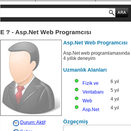
MESLEK GRUPLARI
E ? - Asp.Net Web Programcısı
Asp.Net Web Programcısı
Asp.Net web programlamasında
4 yıllık deneyim
Uzmanlık Alanları
6 yıl
Fizik ve
5 yıl
Matematik
Veritabanı
4 yıl
Programcılığı
Web
4 yıl
Programcısı
Asp.Net
Özgeçmiş
Durum: Aktif