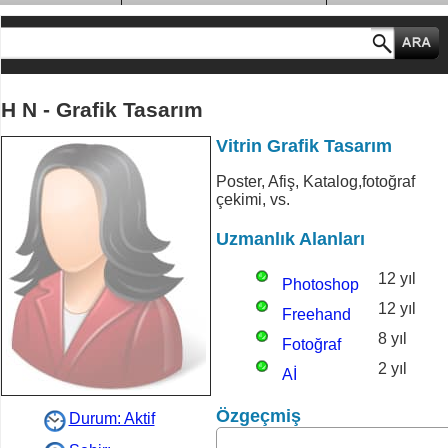
MESLEK GRUPLARI
H N - Grafik Tasarım
Vitrin Grafik Tasarım
Poster, Afiş, Katalog,fotoğraf
çekimi, vs.
Uzmanlık Alanları
12 yıl
Photoshop
12 yıl
Freehand
8 yıl
Fotoğraf
2 yıl
Aİ
Özgeçmiş
Durum: Aktif