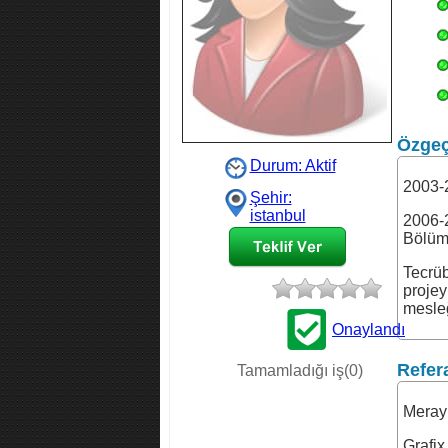
Özge
Durum: Aktif
2003-
Şehir:
istanbul
2006-2
Bölü
Tecrüb
projey
mesleğ
Onaylandı
İş Teklifi
Refer
Tamamladığı iş(0)
Meray 
Grafix