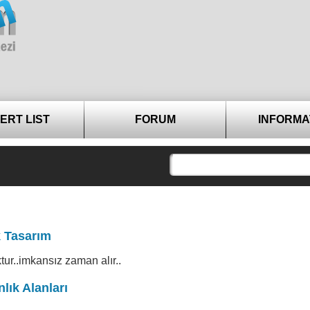
ERT LIST
FORUM
INFORMA
k Tasarım
tur..imkansız zaman alır..
lık Alanları