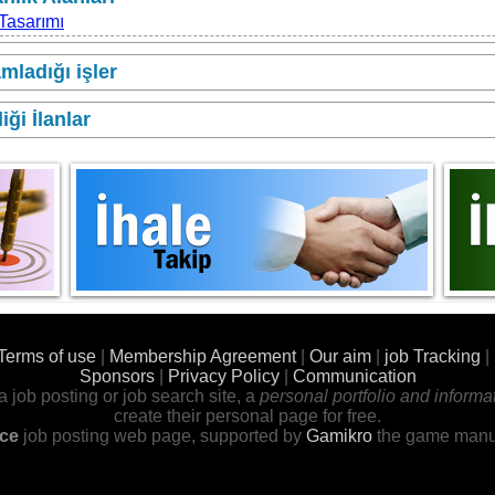
Tasarımı
ladığı işler
iği İlanlar
Terms of use
|
Membership Agreement
|
Our aim
|
job Tracking
|
Sponsors
|
Privacy Policy
|
Communication
 job posting or job search site, a
personal portfolio and informa
create their personal page for free.
ce
job posting web page, supported by
Gamikro
the game manuf