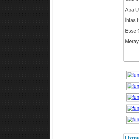
Apa Un
İhlas 
Esse G
Meray
Uzman