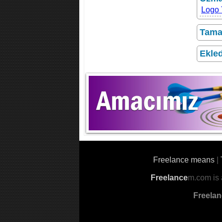
Logo 
Tamam
Ekled
Freelance means
|
Freelance
m.com is a
Freelan