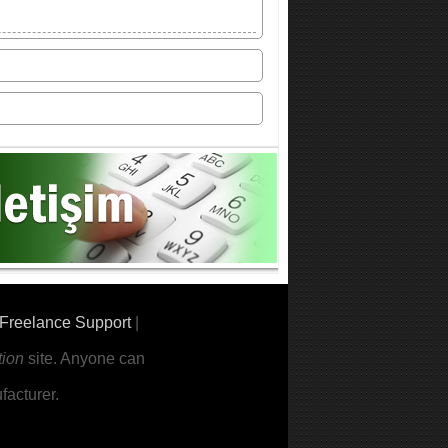
Freelance Support
|
tion
site. Anyone can
acturer.