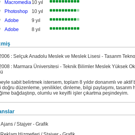
Macromedia
10 yıl
Freehand
Photoshop
10 yıl
Adobe
9 yıl
Indesign
Adobe
8 yıl
Illustrator
çmiş
2006 :
Selçuk Anadolu Meslek ve Meslek Lisesi - Tasarım Tekno
008 : Marmara Üniversitesi - Teknik Bilimler Meslek Yüksek Ok
mü
eyle sabit belirtmek istersem, toplam 8 yıldır donanımlı ve aktif
i doğru düzenleme, yenilikler, dinleme, bilgi paylaşımı, tasarım ha
ime bağdaştırıp, olumlu ve keyifli işler çıkartma peşindeyim.
anslar
Ajans / Stajyer - Grafik
 Reklam Hizmetleri / Stajyer - Grafik