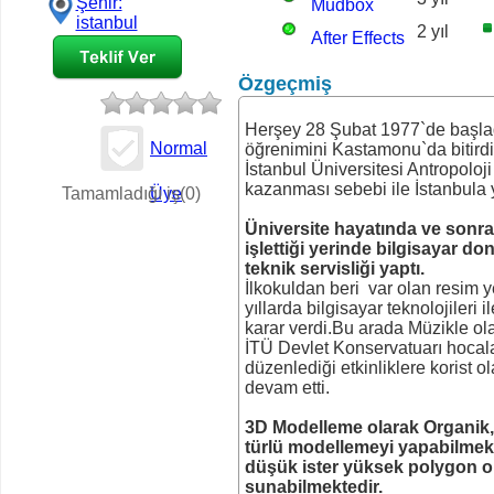
Şehir:
Mudbox
istanbul
2 yıl
After Effects
Özgeçmiş
Herşey 28 Şubat 1977`de başladı
Normal
öğrenimini Kastamonu`da bitirdi
İstanbul Üniversitesi Antropolo
İş Teklifi
kazanması sebebi ile İstanbula y
Tamamladığı iş(0)
Üye
Üniversite hayatında ve sonr
işlettiği yerinde bilgisayar d
teknik servisliği yaptı.
İlkokuldan beri var olan resim 
yıllarda bilgisayar teknolojileri 
karar verdi.Bu arada Müzikle o
İTÜ Devlet Konservatuarı hocala
düzenlediği etkinliklere korist ol
devam etti.
3D Modelleme olarak Organik,
türlü modellemeyi yapabilmekt
düşük ister yüksek polygon o
sunabilmektedir.