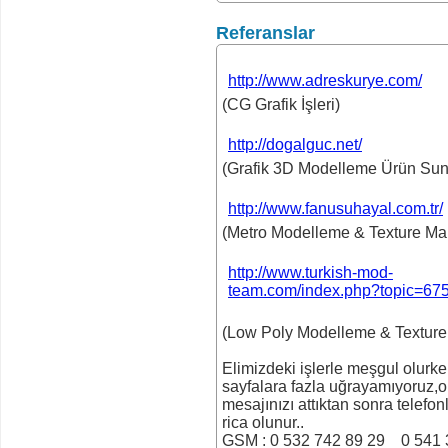
Referanslar
http://www.adreskurye.com/
(CG Grafik İşleri)
http://dogalguc.net/
(Grafik 3D Modelleme Ürün Su
http://www.fanusuhayal.com.tr/
(Metro Modelleme & Texture Ma
http://www.turkish-mod-
team.com/index.php?topic=675
(Low Poly Modelleme & Textur
Elimizdeki işlerle meşgul olurk
sayfalara fazla uğrayamıyoruz,
mesajınızı attıktan sonra telefo
rica olunur..
GSM : 0 532 742 89 29 0 541 