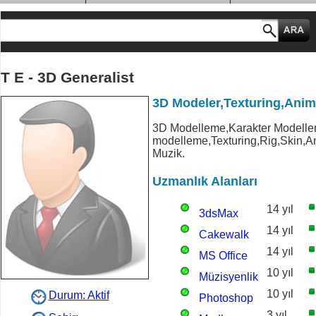
MESLEK GRUPLARI
T E - 3D Generalist
3D Modeler,Texturing,Anim
3D Modelleme,Karakter Modelle
modelleme,Texturing,Rig,Skin,
Muzik.
Uzmanlık Alanları
14 yıl
3dsMax
14 yıl
Cakewalk
14 yıl
MS Office
10 yıl
Müzisyenlik
10 yıl
Durum: Aktif
Photoshop
3 yıl