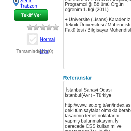
Şehir:
Programcılığı Bölümü Örgün
Trabzon
öğrenim 1. liği (2011)
+ Üniversite (Lisans) Karadeniz
Teknik Üniversitesi / Mühendisli
Fakültesi / Bilgisayar Mühendisl
Normal
İş Teklifi
Tamamladığı iş(0)
Üye
Referanslar
İstanbul Sanayi Odası
İstanbul(Avr.) - Türkiye
http://www.iso.org.tr/en/index.a
deki tüm sayfalar olmakla berab
tasarımın temel noktalarını
yapmış bulunmaktayım. İyi
derecede CSS kullanımı ve