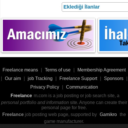
Eklediği İlanlar
Freelance means
|
Terms of use
|
Membership Agreement
|
Our aim
|
job Tracking
|
Freelance Support
|
Sponsors
|
Privacy Policy
|
Communication
Freelance
m.com is a job posting or job search site, a
personal portfolio and information
site. Anyone can create their
personal page for free.
Freelance
job posting web page, supported by
Gamikro
the
game manufacturer.