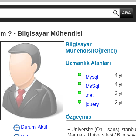
MESLEK GRUPLARI
m ? - Bilgisayar Mühendisi
Bilgisayar
Mühendisi(Öğrenci)
Uzmanlık Alanları
4 yıl
Mysql
4 yıl
MsSql
3 yıl
.net
2 yıl
jquery
Özgeçmiş
Durum: Aktif
+ Üniversite (Ön Lisans) İstanbu
Marmara Üniversitesi / Bilgisay