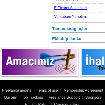
E-Ticaret Sistemleri
Veritabanı Yönetimi
Tamamladığı işler
Eklediği İlanlar
Freelance means
|
Terms of use
|
Membership Agreement
|
Our aim
|
job Tracking
|
Freelance Support
|
Sponsors
|
Privacy Policy
|
Communication