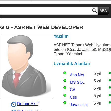
MESLEK GRUPLARI
G G - ASP.NET WEB DEVELOPER
Yazılım
ASP.NET Tabanlı Web Uygulama
Siteleri (Css, Javascript), MSSQ
Tabanı Yönetimi
Uzmanlık Alanları
5 yıl
Asp.Net
5 yıl
MS SQL
5 yıl
C#
5 yıl
Css
5 yıl
Durum: Aktif
Javascript