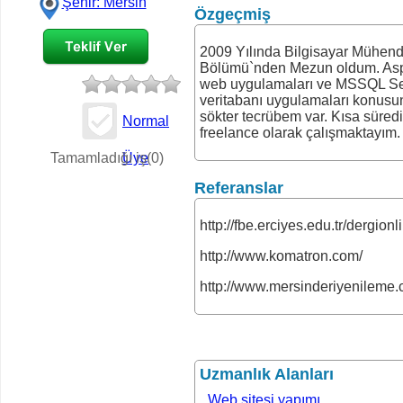
Şehir: Mersin
Özgeçmiş
2009 Yılında Bilgisayar Mühendi
Bölümü`nden Mezun oldum. Asp
web uygulamaları ve MSSQL Se
veritabanı uygulamaları konusun
sökter tecrübem var. Kısa süredi
Normal
freelance olarak çalışmaktayım.
İş Teklifi
Tamamladığı iş(0)
Üye
Referanslar
http://fbe.erciyes.edu.tr/dergionl
http://www.komatron.com/
http://www.mersinderiyenileme.
Uzmanlık Alanları
Web sitesi yapımı