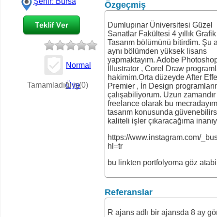
Şehir: Bursa
Özgeçmiş
Dumlupınar Üniversitesi Güzel
Sanatlar Fakültesi 4 yıllık Grafik
Tasarım bölümünü bitirdim. Şu 
aynı bölümden yüksek lisans
yapmaktayım. Adobe Photoshop
Normal
İllustrator , Corel Draw program
İş Teklifi
hakimim.Orta düzeyde After Effec
Tamamladığı iş(0)
Üye
Premier , İn Design programlar
çalışabiliyorum. Uzun zamandır
freelance olarak bu mecradayı
tasarım konusunda güvenebilirs
kaliteli işler çıkaracağıma inanı
https://www.instagram.com/_bus
hl=tr
bu linkten portfolyoma göz atabil
Referanslar
R ajans adlı bir ajansda 8 ay gö