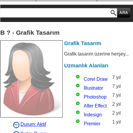
MESLEK GRUPLARI
B ? - Grafik Tasarım
Grafik Tasarım
Grafik tasarım üzerine herşey...
Uzmanlık Alanları
7 yıl
Corel Draw
7 yıl
İllustrator
7 yıl
Photoshop
2 yıl
After Effect
2 yıl
İndesign
1 yıl
Premier
Durum: Aktif