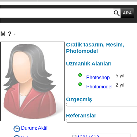
MESLEK GRUPLARI
M ? -
Grafik tasarım, Resim,
Photomodel
Uzmanlık Alanları
5 yıl
Photoshop
2 yıl
Photomodel
Özgeçmiş
Referanslar
Durum: Aktif