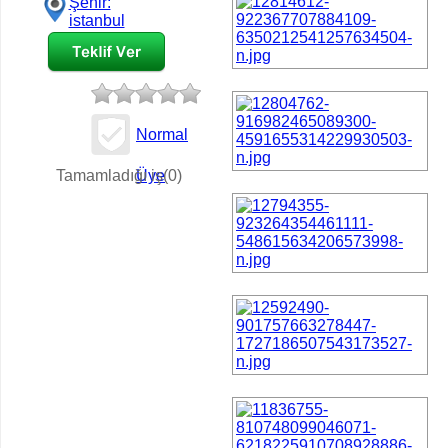
Şehir:
istanbul
Normal
İş Teklifi
Tamamladığı iş(0)
Üye