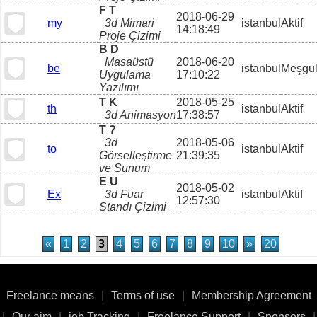
F T
2018-06-29
my
3d Mimari
istanbul
Aktif
14:18:49
Proje Çizimi
B D
Masaüstü
2018-06-20
be
istanbul
Meşgu
Uygulama
17:10:22
Yazılımı
T K
2018-05-25
th
istanbul
Aktif
3d Animasyon
17:38:57
T ?
3d
2018-05-06
to
istanbul
Aktif
Görselleştirme
21:39:35
ve Sunum
E U
2018-05-02
Ex
3d Fuar
istanbul
Aktif
12:57:30
Standı Çizimi
«
1
2
3
4
5
6
7
8
9
10
»
20
Freelance means
|
Terms of use
|
Membership Agreement
|
Our aim
|
job Tracking
|
Freelance Support
|
Sponsors
|