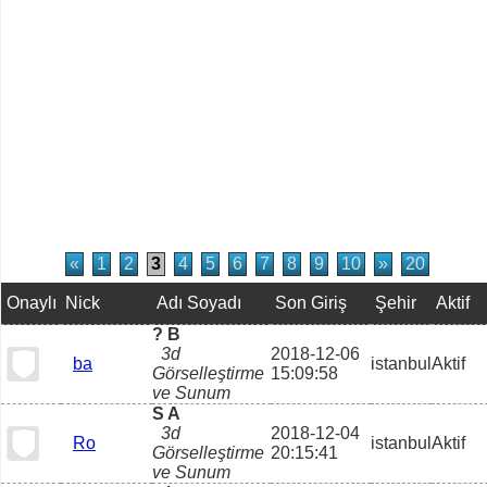
«
1
2
3
4
5
6
7
8
9
10
»
20
Onaylı
Nick
Adı Soyadı
Son Giriş
Şehir
Aktif
? B
3d
2018-12-06
ba
istanbul
Aktif
Görselleştirme
15:09:58
ve Sunum
S A
3d
2018-12-04
Ro
istanbul
Aktif
Görselleştirme
20:15:41
ve Sunum