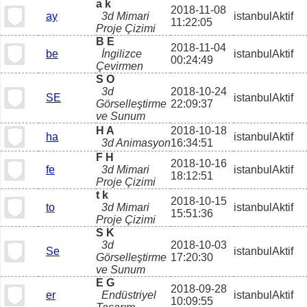
a k
2018-11-08
ay
3d Mimari
istanbul
Aktif
11:22:05
Proje Çizimi
B E
2018-11-04
be
İngilizce
istanbul
Aktif
00:24:49
Çevirmen
S O
3d
2018-10-24
SE
istanbul
Aktif
Görselleştirme
22:09:37
ve Sunum
H A
2018-10-18
ha
istanbul
Aktif
3d Animasyon
16:34:51
F H
2018-10-16
fe
3d Mimari
istanbul
Aktif
18:12:51
Proje Çizimi
t k
2018-10-15
to
3d Mimari
istanbul
Aktif
15:51:36
Proje Çizimi
S K
3d
2018-10-03
Se
istanbul
Aktif
Görselleştirme
17:20:30
ve Sunum
E G
2018-09-28
er
Endüstriyel
istanbul
Aktif
10:09:55