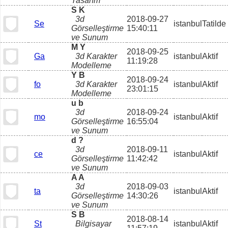
Tasarım
S K
3d
2018-09-27
Se
istanbul
Tatilde
Görselleştirme
15:40:11
ve Sunum
M Y
2018-09-25
Ga
3d Karakter
istanbul
Aktif
11:19:28
Modelleme
Y B
2018-09-24
fo
3d Karakter
istanbul
Aktif
23:01:15
Modelleme
u b
3d
2018-09-24
mo
istanbul
Aktif
Görselleştirme
16:55:04
ve Sunum
d ?
3d
2018-09-11
ce
istanbul
Aktif
Görselleştirme
11:42:42
ve Sunum
A A
3d
2018-09-03
ta
istanbul
Aktif
Görselleştirme
14:30:26
ve Sunum
S B
2018-08-14
St
Bilgisayar
istanbul
Aktif