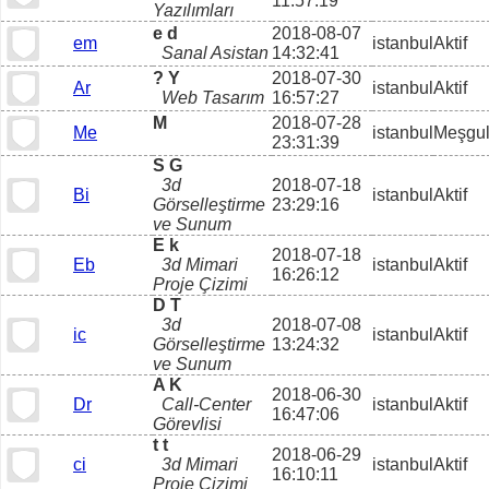
11:57:19
Yazılımları
e d
2018-08-07
em
istanbul
Aktif
Sanal Asistan
14:32:41
? Y
2018-07-30
Ar
istanbul
Aktif
Web Tasarım
16:57:27
M
2018-07-28
Me
istanbul
Meşgu
23:31:39
S G
3d
2018-07-18
Bi
istanbul
Aktif
Görselleştirme
23:29:16
ve Sunum
E k
2018-07-18
Eb
3d Mimari
istanbul
Aktif
16:26:12
Proje Çizimi
D T
3d
2018-07-08
ic
istanbul
Aktif
Görselleştirme
13:24:32
ve Sunum
A K
2018-06-30
Dr
Call-Center
istanbul
Aktif
16:47:06
Görevlisi
t t
2018-06-29
ci
3d Mimari
istanbul
Aktif
16:10:11
Proje Çizimi