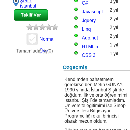
Şehir:
3 yıl
C#
istanbul
2 yıl
Javascript
2 yıl
Jquery
2 yıl
Linq
2 yıl
Ado.net
Normal
1 yıl
İş Teklifi
HTML 5
Tamamladığı iş(0)
Üye
1 yıl
CSS 3
Özgeçmiş
Kendimden bahsetmem
gerekirse ben Metin GÜNAY.
1990 yılında İstanbul Şişli`de
doğdum. İlk ve orta öğrenimimi
İstanbul Şişli`de tamamladım.
Üniversite eğitimimi ise Sinop
Üniversitesi Bilgisayar
Programcılığı okul birincisi
olarak mezun oldum.