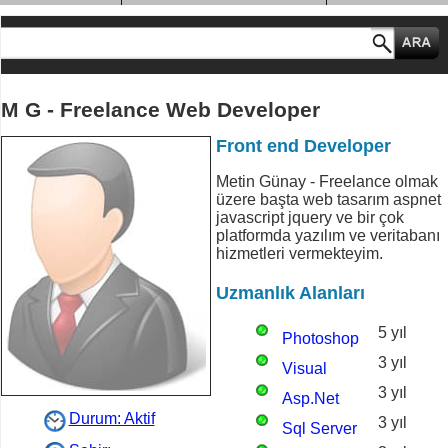
MESLEK GRUPLARI
M G - Freelance Web Developer
Front end Developer
Metin Günay - Freelance olmak
üzere başta web tasarım aspnet
javascript jquery ve bir çok
platformda yazılım ve veritabanı
hizmetleri vermekteyim.
Uzmanlık Alanları
5 yıl
Photoshop
3 yıl
Visual
3 yıl
Studio
Asp.Net
Durum: Aktif
3 yıl
Sql Server