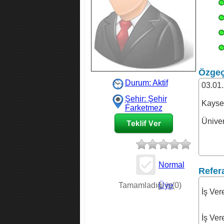
Özge
Durum: Aktif
03.01
Şehir: Şehir
Kayse
Farketmez
Üniver
Normal
Refer
İş Teklifi
Tamamladığı iş(0)
Üye
İş Ver
İş Ve