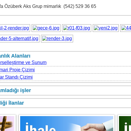
fa Özüberk
Aks Grup mimarlık
(542) 529 36 65
lık Alanları
rselleştirme ve Sunum
mari Proje Çizimi
ar Standı Çizimi
ladığı işler
iği İlanlar