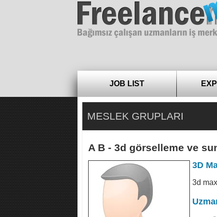
Freelance
JOB LIST
EXP
MESLEK GRUPLARI
A B - 3d görselleme ve s
3D Ma
3d max
Uzman