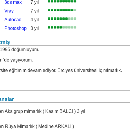
3ds max
7 yıl
Vray
7 yıl
Autocad
4 yıl
Photoshop
3 yıl
çmiş
.1995 doğumluyum.
ri`de yaşıyorum.
site eğitimim devam ediyor. Erciyes üniversitesi iç mimarlık.
anslar
en Aks grup mimarlık ( Kasım BALCI ) 3 yıl
ren Rüya Mimarlık ( Medine ARKALİ )