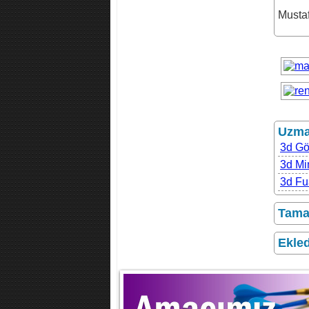
Musta
Uzman
3d Gö
3d Mi
3d Fu
Tamam
Ekled