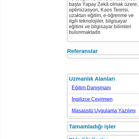
başta Yapay Zekâ olmak üzere,
optimizasyon, Kaos Teorisi,
uzaktan eğitim, e-öğrenme ve
ilgili teknolojiler, bilgisayar
eğitimi ve bilgisayar bilimleri
bulunmaktadır.
Referanslar
Uzmanlık Alanları
Eğitim Danışmanı
İngilizce Çevirmen
Masaüstü Uygulama Yazılımı
Tamamladığı işler