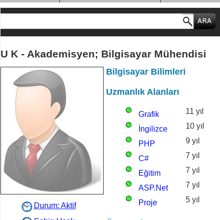
MESLEK GRUPLARI
U K - Akademisyen; Bilgisayar Mühendisi
Bilgisayar Bilimleri
Uzmanlık Alanları
11 yıl
Grafik
10 yıl
Tasarım
İngilizce
9 yıl
Çeviri
PHP
7 yıl
Programlama
C#
7 yıl
Programlama
Eğitim
7 yıl
Danışmanlığı
ASP.Net
5 yıl
Programlama
Proje
Durum: Aktif
Danışmanlığı