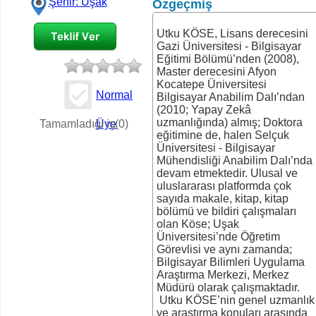
Şehir: Uşak
Özgeçmiş
Utku KÖSE, Lisans derecesini
Gazi Üniversitesi - Bilgisayar
Eğitimi Bölümü’nden (2008),
Master derecesini Afyon
Kocatepe Üniversitesi
Normal
Bilgisayar Anabilim Dalı’ndan
(2010; Yapay Zekâ
İş Teklifi
uzmanlığında) almış; Doktora
Tamamladığı iş(0)
Üye
eğitimine de, halen Selçuk
Üniversitesi - Bilgisayar
Mühendisliği Anabilim Dalı’nda
devam etmektedir. Ulusal ve
uluslararası platformda çok
sayıda makale, kitap, kitap
bölümü ve bildiri çalışmaları
olan Köse; Uşak
Üniversitesi’nde Öğretim
Görevlisi ve aynı zamanda;
Bilgisayar Bilimleri Uygulama
Araştırma Merkezi, Merkez
Müdürü olarak çalışmaktadır.
Utku KÖSE’nin genel uzmanlık
ve araştırma konuları arasında