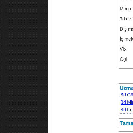
Mimar
3d cep
Dış m
İç me
Vfx
Cgi
Uzman
3d Gö
3d Mi
3d Fu
Tamam