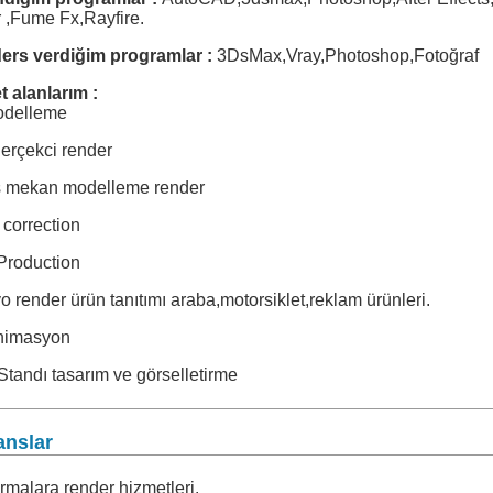
 ,Fume Fx,Rayfire.
ders verdiğim programlar :
3DsMax,Vray,Photoshop,Fotoğraf
 alanlarım :
odelleme
erçekci render
ış mekan modelleme render
 correction
Production
o render ürün tanıtımı araba,motorsiklet,reklam ürünleri.
nimasyon
Standı tasarım ve görselletirme
anslar
irmalara render hizmetleri.