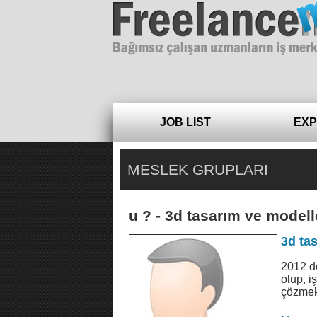
Freelance
JOB LIST
EXP
MESLEK GRUPLARI
u ? - 3d tasarım ve model
3d ta
2012 de
olup, i
çözmekt