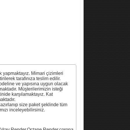
k yapmaktayız. Mimari çizimleri
ilerek tarafınıza teslim edilir.
 modeline ve yapısına uygun olacak
maktadır. Müşterilerimizin isteği
inide karşılamaktayız. Kat
maktadır.
hazırlanıp size paket şeklinde tüm
ımızı inceleyebilirsiniz.
,Vray Render,Octane Render,corona