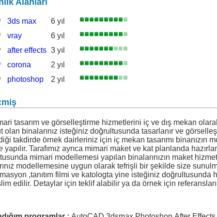
lık Alanları
3ds max
6 yıl
vray
6 yıl
after effects
3 yıl
corona
2 yıl
render
photoshop
2 yıl
çmiş
ari tasarım ve görselleştirme hizmetlerini iç ve dış mekan olara
 olan binalarınız isteğiniz doğrultusunda tasarlanır ve görselleştir
ldiği takdirde örnek dairleriniz için iç mekan tasarımı binanızın
e yapılır. Tarafımız ayrıca mimari maket ve kat planlarıda hazırla
tusunda mimari modellemesi yapılan binalarınızın maket hizmet
rınız modellemesine uygun olarak tefrişli bir şekilde size sunul
masyon ,tanıtım filmi ve katologta yine isteğiniz doğrultusunda 
slim edilir. Detaylar için teklif alabilir ya da örnek için referanslar
ndığım programlar :
AutoCAD,3dsmax,Photoshop,After Effects