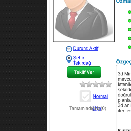
Uzman
Durum: Aktif
Şehir:
Özge
Tekirdağ
3d Mim
mevcut
İsteni
şekild
doğrul
Normal
planla
İş Teklifi
3d ani
Tamamladığı iş(0)
Üye
iler te
Kulla