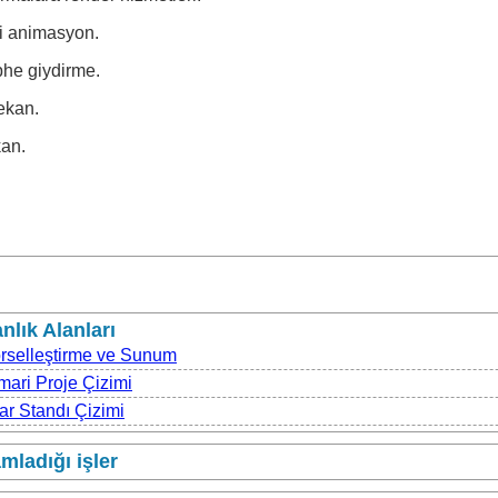
i animasyon.
he giydirme.
ekan.
kan.
lık Alanları
rselleştirme ve Sunum
mari Proje Çizimi
ar Standı Çizimi
ladığı işler