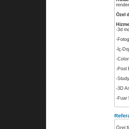
render
Özel 
Hizmet
-3d m
-Fotog
-İç-D
-Color
-Post 
-Study
-3D A
-Fuar 
Refer
Özel f